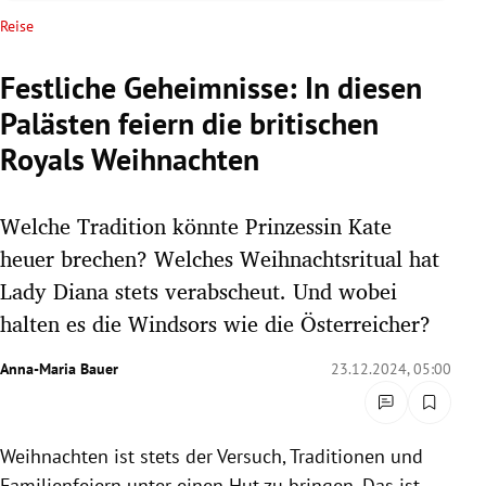
rreich Untermenü
Reise
rt Untermenü
Festliche Geheimnisse: In diesen
Palästen feiern die britischen
schaft Untermenü
Royals Weihnachten
s Untermenü
Welche Tradition könnte Prinzessin Kate
zeit Untermenü
heuer brechen? Welches Weihnachtsritual hat
undheit Untermenü
Lady Diana stets verabscheut. Und wobei
halten es die Windsors wie die Österreicher?
tur Untermenü
Anna-Maria Bauer
23.12.2024, 05:00
nung Untermenü
lität Untermenü
Weihnachten ist stets der Versuch, Traditionen und
Familienfeiern unter einen Hut zu bringen. Das ist