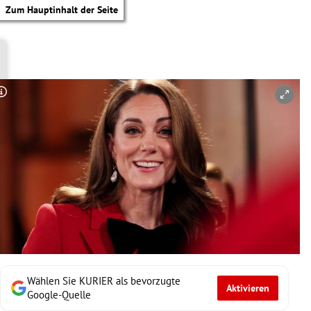
Zum Hauptinhalt der Seite
Copyright-Hinweis öffnen/schließen
Wählen Sie KURIER als bevorzugte
Aktivieren
tik Untermenü
Google-Quelle