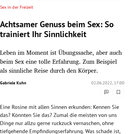
rreich Untermenü
Sex in der Freizeit
rt Untermenü
Achtsamer Genuss beim Sex: So
trainiert Ihr Sinnlichkeit
schaft Untermenü
s Untermenü
Leben im Moment ist Übungssache, aber auch
beim Sex eine tolle Erfahrung. Zum Beispiel
zeit Untermenü
als sinnliche Reise durch den Körper.
undheit Untermenü
Gabriele Kuhn
02.06.2022, 17:00
tur Untermenü
Eine Rosine mit allen Sinnen erkunden: Kennen Sie
nung Untermenü
das? Könnten Sie das? Zumal die meisten von uns
lität Untermenü
Dinge nur allzu gerne ruckzuck vernaschen, ohne
tiefgehende Empfindungserfahrung. Was schade ist,