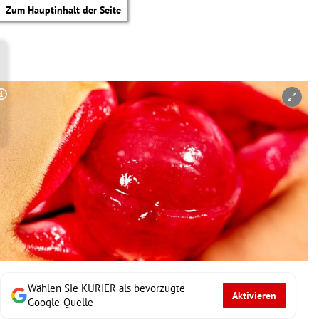
Zum Hauptinhalt der Seite
Copyright-Hinweis öffnen/schließen
Wählen Sie KURIER als bevorzugte
Aktivieren
tik Untermenü
Google-Quelle