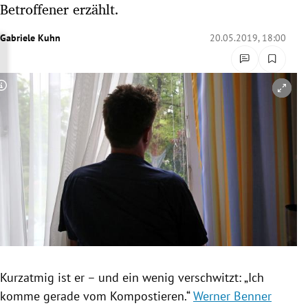
Betroffener erzählt.
rreich Untermenü
Gabriele Kuhn
20.05.2019, 18:00
rt Untermenü
schaft Untermenü
Copyright-Hinweis öffnen/schließen
s Untermenü
zeit Untermenü
undheit Untermenü
tur Untermenü
nung Untermenü
Kurzatmig ist er – und ein wenig verschwitzt: „Ich
lität Untermenü
komme gerade vom Kompostieren.“
Werner Benner