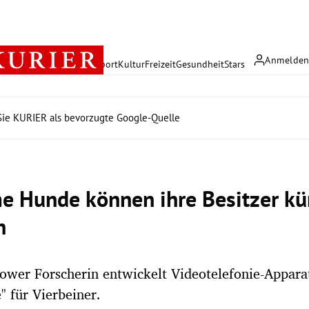
Anmelde
rreich
Politik
Wirtschaft
Sport
Kultur
Freizeit
Gesundheit
Stars
ie KURIER als bevorzugte Google-Quelle
e Hunde können ihre Besitzer kü
n
ower Forscherin entwickelt Videotelefonie-Appara
 für Vierbeiner.