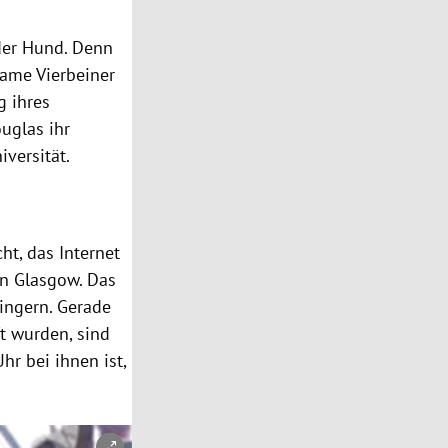
 der Hund. Denn
same Vierbeiner
g ihres
uglas ihr
versität.
ht, das Internet
 in Glasgow. Das
ingern. Gerade
t wurden, sind
hr bei ihnen ist,