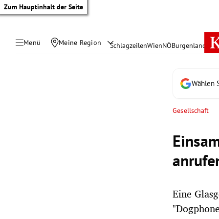
Zum Hauptinhalt der Seite
Menü
Meine Region
Schlagzeilen
Wien
NÖ
Burgenland
Öste
Wählen S
Gesellschaft
Einsam
anrufe
Eine Glasg
tik Untermenü
"Dogphone"
rreich Untermenü