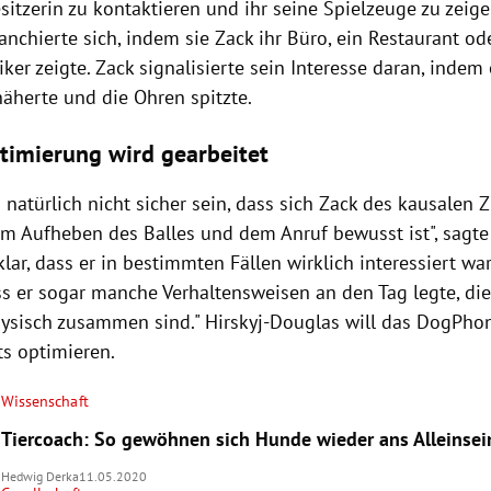
itzerin zu kontaktieren und ihr seine Spielzeuge zu zeigen
nchierte sich, indem sie Zack ihr Büro, ein Restaurant od
er zeigte. Zack signalisierte sein Interesse daran, indem
näherte und die Ohren spitzte.
timierung wird gearbeitet
 natürlich nicht sicher sein, dass sich Zack des kausal
m Aufheben des Balles und dem Anruf bewusst ist", sagte 
 klar, dass er in bestimmten Fällen wirklich interessiert w
s er sogar manche Verhaltensweisen an den Tag legte, die 
ysisch zusammen sind." Hirskyj-Douglas will das DogPhon
ts optimieren.
Wissenschaft
Tiercoach: So gewöhnen sich Hunde wieder ans Alleinsei
Hedwig Derka
11.05.2020