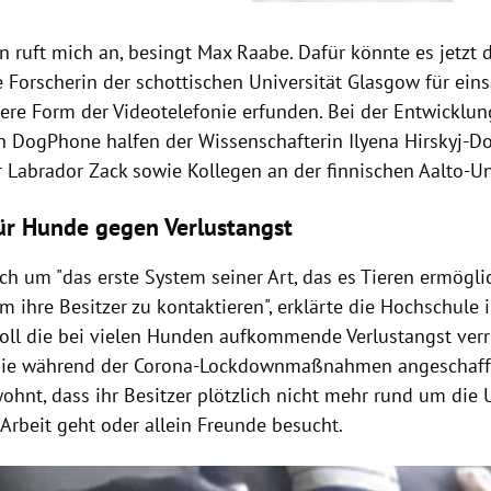
n ruft mich an, besingt Max Raabe. Dafür könnte es jetzt
e Forscherin der schottischen Universität Glasgow für ein
ere Form der Videotelefonie erfunden. Bei der Entwicklun
 DogPhone halfen der Wissenschafterin Ilyena Hirskyj-Do
 Labrador Zack sowie Kollegen an der finnischen Aalto-Uni
für Hunde gegen Verlustangst
ch um "das erste System seiner Art, das es Tieren ermöglic
m ihre Besitzer zu kontaktieren", erklärte die Hochschule
ll die bei vielen Hunden aufkommende Verlustangst verr
 die während der Corona-Lockdownmaßnahmen angeschaff
ohnt, dass ihr Besitzer plötzlich nicht mehr rund um die U
Arbeit geht oder allein Freunde besucht.