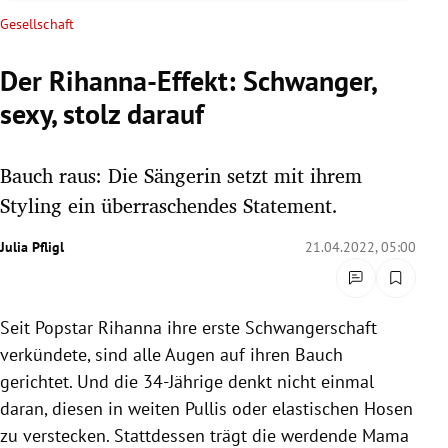
rreich Untermenü
Gesellschaft
rt Untermenü
Der Rihanna-Effekt: Schwanger,
sexy, stolz darauf
schaft Untermenü
s Untermenü
Bauch raus: Die Sängerin setzt mit ihrem
Styling ein überraschendes Statement.
zeit Untermenü
Julia Pfligl
21.04.2022, 05:00
undheit Untermenü
tur Untermenü
Seit Popstar Rihanna ihre erste Schwangerschaft
verkündete, sind alle Augen auf ihren Bauch
nung Untermenü
gerichtet. Und die 34-Jährige denkt nicht einmal
lität Untermenü
daran, diesen in weiten Pullis oder elastischen Hosen
zu verstecken. Stattdessen trägt die werdende Mama