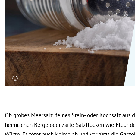
rt Untermenü
schaft Untermenü
s Untermenü
zeit Untermenü
undheit Untermenü
tur Untermenü
nung Untermenü
lität Untermenü
Ob grobes Meersalz, feines Stein- oder Kochsalz aus 
heimischen Berge oder zarte Salzflocken wie Fleur de 
Würze. Es tötet auch Keime ab und verkürzt die
Garze