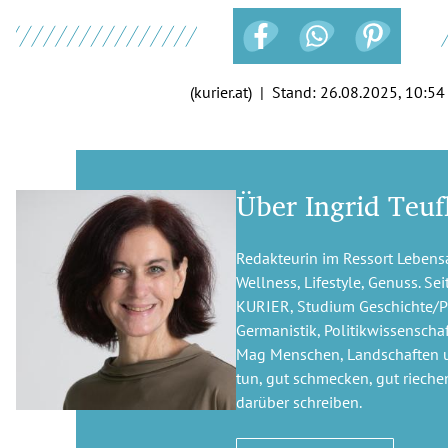
(kurier.at) | Stand:
26.08.2025, 10:54
Über Ingrid Teuf
Redakteurin im Ressort Lebensa
Wellness, Lifestyle, Genuss. Se
KURIER, Studium Geschichte/Pu
Germanistik, Politikwissenschaf
Mag Menschen, Landschaften u
tun, gut schmecken, gut riechen
darüber schreiben.