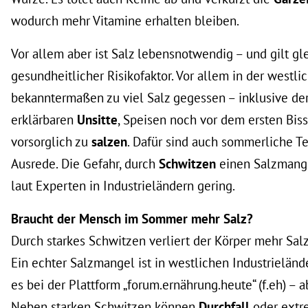
wodurch mehr Vitamine erhalten bleiben.
Vor allem aber ist Salz lebensnotwendig – und gilt gle
gesundheitlicher Risikofaktor. Vor allem in der westli
bekanntermaßen zu viel Salz gegessen – inklusive de
erklärbaren
Unsitte
, Speisen noch vor dem ersten Bis
vorsorglich zu
salzen
. Dafür sind auch sommerliche T
Ausrede. Die Gefahr, durch
Schwitzen
einen Salzmangel
laut Experten in Industrieländern gering.
Braucht der Mensch im Sommer mehr Salz?
Durch starkes Schwitzen verliert der Körper mehr Salz
Ein echter Salzmangel ist in westlichen Industrieländ
es bei der Plattform „forum.ernährung.heute“ (f.eh) – 
Neben starken Schwitzen können
Durchfall
oder ext