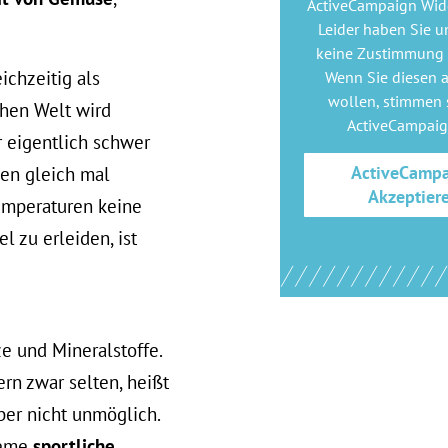
ActiveCampaign Wid
Leider haben Sie u
keine Zustimmung
ichzeitig als
Wenn Sie diesen 
wollen, stimmen s
chen Welt wird
ActiveCampai
r eigentlich schwer
ActiveCamp
sen gleich mal
Akzeptier
emperaturen keine
 zu erleiden, ist
e und Mineralstoffe.
ern zwar selten, heißt
aber nicht unmöglich.
reme
sportliche