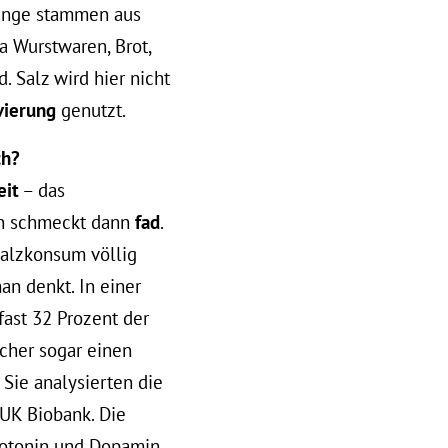
enge stammen aus
wa Wurstwaren, Brot,
. Salz wird hier nicht
vierung
genutzt.
ch?
eit
– das
en schmeckt dann
fad
.
Salzkonsum völlig
man denkt. In einer
ast 32 Prozent der
scher sogar einen
. Sie analysierten die
UK Biobank. Die
rotonin und Dopamin