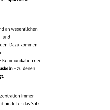
nd an wesentlichen
f- und
binden. Dazu kommen
er
ie Kommunikation der
uskeln
– zu denen
gt
.
nzentration immer
it bindet er das Salz