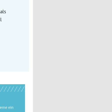
als
l
gerne
ein