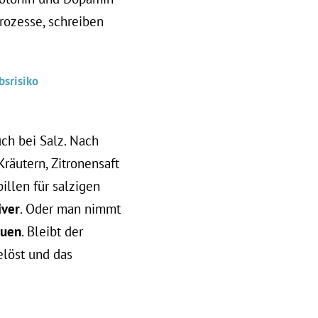
ozesse, schreiben
bsrisiko
uch bei Salz. Nach
äutern, Zitronensaft
illen für salzigen
iver
. Oder man nimmt
uen
. Bleibt der
elöst und das