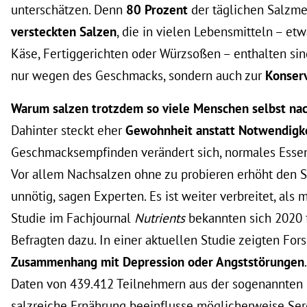
unterschätzen. Denn
80 Prozent
der täglichen Salzm
versteckten Salzen
, die in vielen Lebensmitteln – et
Käse, Fertiggerichten oder Würzsoßen – enthalten sind
nur wegen des Geschmacks, sondern auch zur
Konser
Warum salzen trotzdem so viele Menschen selbst na
Dahinter steckt eher
Gewohnheit anstatt Notwendigk
Geschmacksempfinden verändert sich, normales Ess
Vor allem Nachsalzen ohne zu probieren erhöht den 
unnötig, sagen Experten. Es ist weiter verbreitet, als 
Studie im Fachjournal
Nutrients
bekannten sich 2020 f
Befragten dazu. In einer aktuellen Studie zeigten For
Zusammenhang mit Depression oder Angststörungen
Daten von 439.412 Teilnehmern aus der sogenannten 
salzreiche Ernährung beeinflusse möglicherweise Se