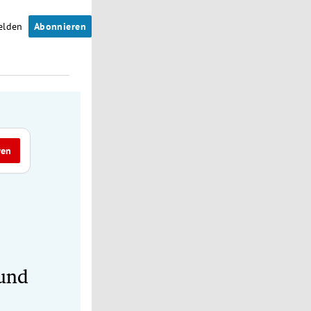
elden
Abonnieren
ren
 und