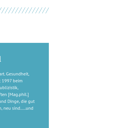
l
rt. Gesundheit,
it 1997 beim
blizistik,
ten [Mag.phil.]
nd Dinge, die gut
, neu sind.....und