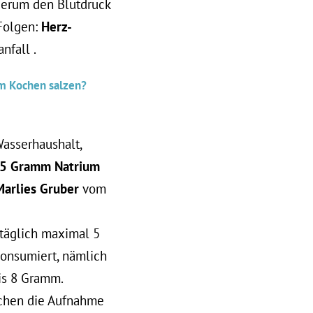
derum den Blutdruck
 Folgen:
Herz-
nfall .
em Kochen salzen?
Wasserhaushalt,
,5 Gramm Natrium
Marlies Gruber
vom
täglich maximal 5
konsumiert, nämlich
bis 8 Gramm.
schen die Aufnahme