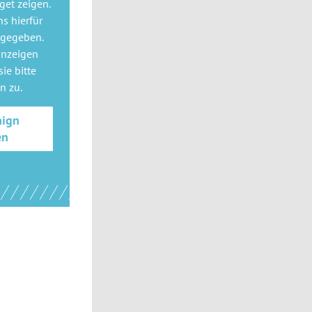
get
zeigen.
ns hierfür
 gegeben.
anzeigen
ie bitte
gn
zu.
aign
en