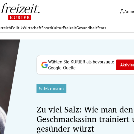
Anm
rreich
Politik
Wirtschaft
Sport
Kultur
Freizeit
Gesundheit
Stars
Wählen Sie KURIER als bevorzugte
Aktivie
Google-Quelle
Salzkonsum
Zu viel Salz: Wie man den
Geschmackssinn trainiert
gesünder würzt