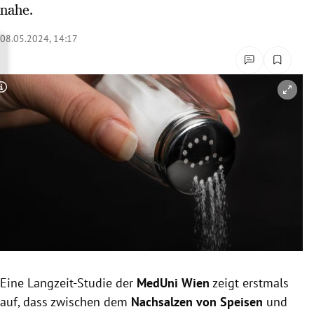
nahe.
rreich Untermenü
08.05.2024, 14:17
rt Untermenü
schaft Untermenü
Copyright-Hinweis öffnen/schließen
s Untermenü
zeit Untermenü
undheit Untermenü
tur Untermenü
nung Untermenü
Eine Langzeit-Studie der
MedUni Wien
zeigt erstmals
lität Untermenü
auf, dass zwischen dem
Nachsalzen von Speisen
und