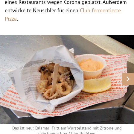
eines Restaurants wegen Corona geplatzt. Außerdem
entwickelte Neuschler für einen
Club fermentierte
Pizza
.
Das ist neu: Calamari Fritt am Würstelstand mit Zitrone und
selbstgemachter Chipotle Mayo.