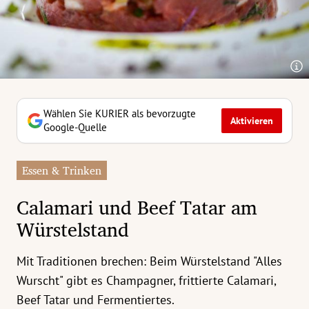
erreich Untermenü
rt Untermenü
tschaft Untermenü
rs Untermenü
Wählen Sie KURIER als bevorzugte
Aktivieren
Google-Quelle
izeit Untermenü
Essen & Trinken
undheit Untermenü
Calamari und Beef Tatar am
tur Untermenü
Würstelstand
nung Untermenü
Mit Traditionen brechen: Beim Würstelstand "Alles
ilität Untermenü
Wurscht" gibt es Champagner, frittierte Calamari,
Beef Tatar und Fermentiertes.