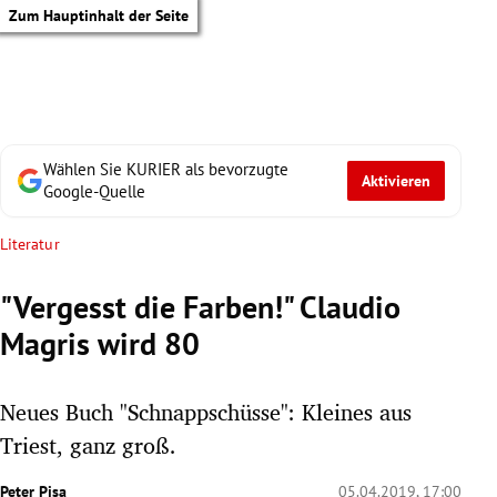
Zum Hauptinhalt der Seite
Wählen Sie KURIER als bevorzugte
Aktivieren
Google-Quelle
Literatur
"Vergesst die Farben!" Claudio
Magris wird 80
Neues Buch "Schnappschüsse": Kleines aus
Triest, ganz groß.
tik Untermenü
Peter Pisa
05.04.2019, 17:00