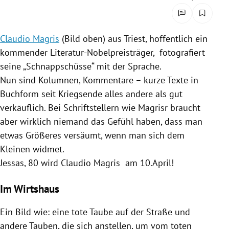
rreich Untermenü
rt Untermenü
Claudio Magris
(Bild oben) aus
Triest
, hoffentlich ein
kommender Literatur-Nobelpreisträger, fotografiert
schaft Untermenü
seine „
Schnappschüsse
“ mit der Sprache.
Nun sind Kolumnen, Kommentare – kurze Texte in
s Untermenü
Buchform seit Kriegsende alles andere als gut
verkäuflich. Bei Schriftstellern wie Magrisr braucht
zeit Untermenü
aber wirklich niemand das Gefühl haben, dass man
undheit Untermenü
etwas Größeres versäumt, wenn man sich dem
Kleinen widmet.
tur Untermenü
Jessas, 80 wird
Claudio Magris
am 10.April!
nung Untermenü
Im Wirtshaus
lität Untermenü
Ein Bild wie: eine tote Taube auf der Straße und
andere Tauben, die sich anstellen, um vom toten