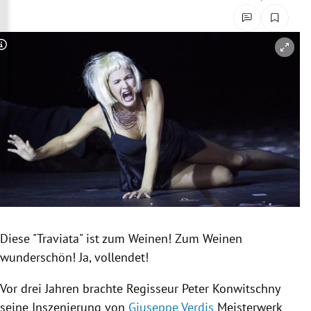
rreich Untermenü
rt Untermenü
Copyright-Hinweis öffnen/schließen
schaft Untermenü
s Untermenü
zeit Untermenü
undheit Untermenü
tur Untermenü
Diese "Traviata" ist zum Weinen! Zum Weinen
nung Untermenü
wunderschön! Ja, vollendet!
lität Untermenü
Vor drei Jahren brachte Regisseur
Peter Konwitschny
seine Inszenierung von
Giuseppe Verdis
Meisterwerk