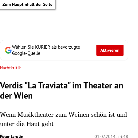
Zum Hauptinhalt der Seite
Wählen Sie KURIER als bevorzugte
Aktivieren
Google-Quelle
Nachtkritik
Verdis "La Traviata" im Theater an
der Wien
Wenn Musiktheater zum Weinen schön ist und
unter die Haut geht
tik Untermenü
Peter Jarolin
01.07.2014, 23:48