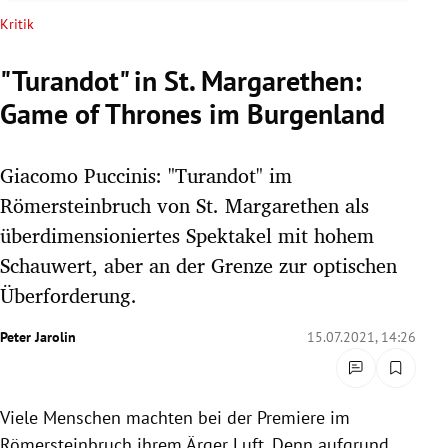
rreich Untermenü
Kritik
rt Untermenü
"Turandot" in St. Margarethen:
Game of Thrones im Burgenland
schaft Untermenü
s Untermenü
Giacomo Puccinis: "Turandot" im
Römersteinbruch von St. Margarethen als
zeit Untermenü
überdimensioniertes Spektakel mit hohem
Schauwert, aber an der Grenze zur optischen
undheit Untermenü
Überforderung.
tur Untermenü
Peter Jarolin
15.07.2021, 14:26
nung Untermenü
lität Untermenü
Viele Menschen machten bei der Premiere im
Römersteinbruch ihrem Ärger Luft. Denn aufgrund