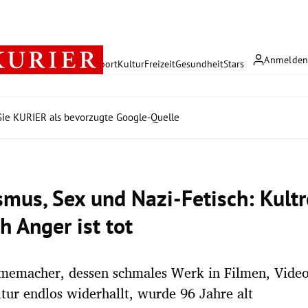
Anmelde
rreich
Politik
Wirtschaft
Sport
Kultur
Freizeit
Gesundheit
Stars
ie KURIER als bevorzugte Google-Quelle
smus, Sex und Nazi-Fetisch: Kultr
h Anger ist tot
memacher, dessen schmales Werk in Filmen, Video
tur endlos widerhallt, wurde 96 Jahre alt