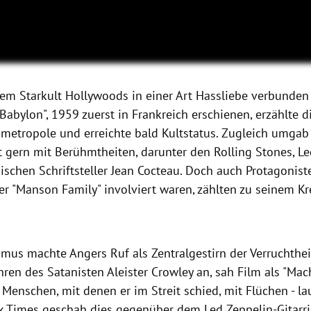
em Starkult Hollywoods in einer Art Hassliebe verbunden 
abylon", 1959 zuerst in Frankreich erschienen, erzählte 
mmetropole und erreichte bald Kultstatus. Zugleich umgab 
t gern mit Berühmtheiten, darunter den Rolling Stones, L
schen Schriftsteller Jean Cocteau. Doch auch Protagoniste
r "Manson Family" involviert waren, zählten zu seinem Kre
smus machte Angers Ruf als Zentralgestirn der Verruchthei
ren des Satanisten Aleister Crowley an, sah Film als "Ma
Menschen, mit denen er im Streit schied, mit Flüchen - la
k Times geschah dies gegenüber dem Led Zeppelin-Gitarri