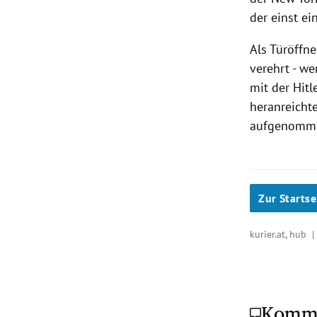
der einst ei
Als Türöffn
verehrt - we
mit der Hitl
heranreichte
aufgenommen
Zur Startse
kurier.at, hub 
Komm