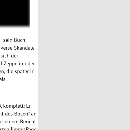
- sein Buch
diverse Skandale
sich der
ed Zeppelin oder
n, die später in
is.
t komplett: Er
cht des Bösen" an
ut einem Bericht
sten Jimmy Page,