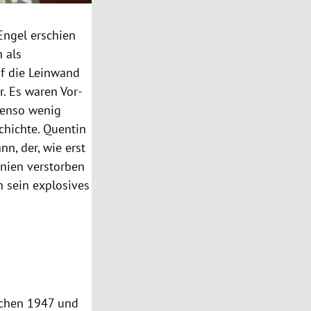
 Engel erschien
 als
uf die Leinwand
r. Es waren Vor-
benso wenig
chichte. Quentin
nn, der, wie erst
rnien verstorben
n sein explosives
schen 1947 und