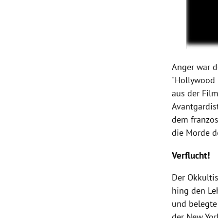
Anger war d
"Hollywood B
aus der Fil
Avantgardis
dem französi
die Morde de
Verflucht!
Der Okkulti
hing den Leh
und belegte 
der New Yor