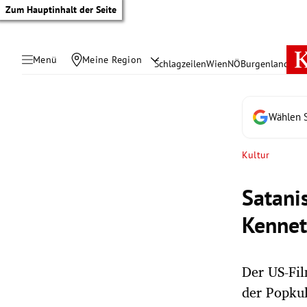
Zum Hauptinhalt der Seite
Menü
Meine Region
Schlagzeilen
Wien
NÖ
Burgenland
Öste
Wählen S
Kultur
Satani
Kennet
Der US-Fil
tik Untermenü
der Popkul
rreich Untermenü