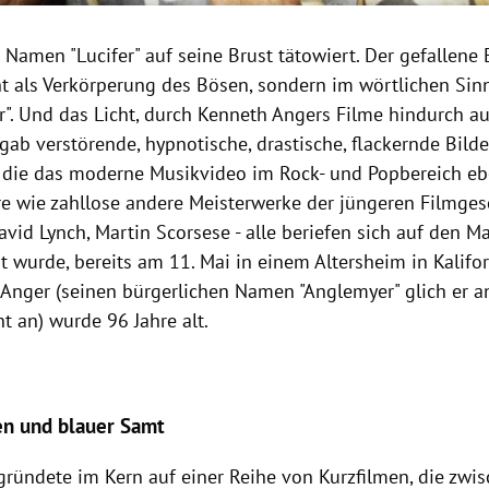
 Namen "Lucifer" auf seine Brust tätowiert. Der gefallene
ht als Verkörperung des Bösen, sondern im wörtlichen Sinn
er". Und das Licht, durch Kenneth Angers Filme hindurch a
ergab verstörende, hypnotische, drastische, flackernde Bilde
e die das moderne Musikvideo im Rock- und Popbereich e
e wie zahllose andere Meisterwerke der jüngeren Filmges
avid Lynch, Martin Scorsese - alle beriefen sich auf den Ma
t wurde, bereits am 11. Mai in einem Altersheim in Kalifo
h Anger (seinen bürgerlichen Namen "Anglemyer" glich er a
 an) wurde 96 Jahre alt.
en und blauer Samt
gründete im Kern auf einer Reihe von Kurzfilmen, die zwi