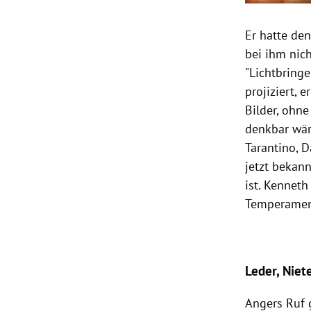
Er hatte den
bei ihm nic
"Lichtbring
projiziert, 
Bilder, ohn
denkbar wär
Tarantino, D
jetzt bekann
ist. Kennet
Temperament
Leder, Niet
Angers Ruf 