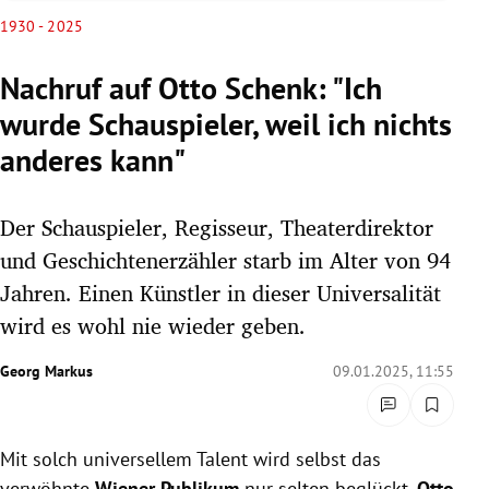
rreich Untermenü
1930 - 2025
rt Untermenü
Nachruf auf Otto Schenk: "Ich
wurde Schauspieler, weil ich nichts
schaft Untermenü
anderes kann"
s Untermenü
Der Schauspieler, Regisseur, Theaterdirektor
zeit Untermenü
und Geschichtenerzähler starb im Alter von 94
undheit Untermenü
Jahren. Einen Künstler in dieser Universalität
wird es wohl nie wieder geben.
tur Untermenü
Georg Markus
09.01.2025, 11:55
nung Untermenü
lität Untermenü
Mit solch universellem Talent wird selbst das
verwöhnte
Wiener Publikum
nur selten beglückt.
Otto