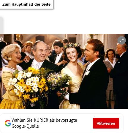
Zum Hauptinhalt der Seite
Copyright-Hinweis öffnen/schließen
Wählen Sie KURIER als bevorzugte
Aktivieren
tik Untermenü
Google-Quelle