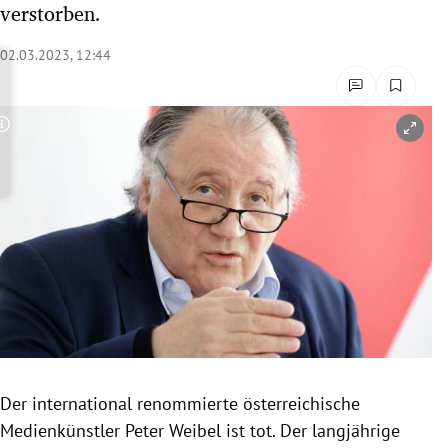
verstorben.
rreich Untermenü
02.03.2023, 12:44
rt Untermenü
schaft Untermenü
Copyright-Hinweis öffnen/schließen
s Untermenü
zeit Untermenü
undheit Untermenü
tur Untermenü
nung Untermenü
Der international renommierte österreichische
lität Untermenü
Medienkünstler Peter Weibel ist tot. Der langjährige