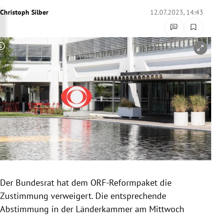
rreich Untermenü
Christoph Silber
12.07.2023, 14:43
rt Untermenü
Copyright-Hinweis öffnen/schließen
schaft Untermenü
s Untermenü
zeit Untermenü
undheit Untermenü
tur Untermenü
nung Untermenü
Der Bundesrat hat dem ORF-Reformpaket die
Zustimmung verweigert. Die entsprechende
lität Untermenü
Abstimmung in der Länderkammer am Mittwoch