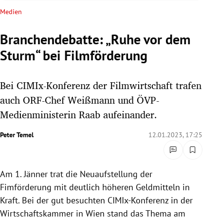
rreich Untermenü
Medien
rt Untermenü
Branchendebatte: „Ruhe vor dem
Sturm“ bei Filmförderung
schaft Untermenü
s Untermenü
Bei CIMIx-Konferenz der Filmwirtschaft trafen
auch ORF-Chef Weißmann und ÖVP-
zeit Untermenü
Medienministerin Raab aufeinander.
undheit Untermenü
Peter Temel
12.01.2023, 17:25
tur Untermenü
Am 1. Jänner trat die Neuaufstellung der
nung Untermenü
Fimförderung mit deutlich höheren Geldmitteln in
lität Untermenü
Kraft. Bei der gut besuchten CIMIx-Konferenz in der
Wirtschaftskammer in Wien stand das Thema am