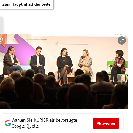
Zum Hauptinhalt der Seite
Copyright-Hinweis öffnen/schließen
Wählen Sie KURIER als bevorzugte
Aktivieren
tik Untermenü
Google-Quelle