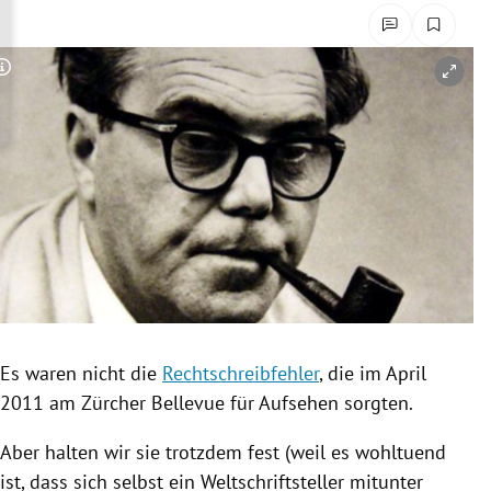
rreich Untermenü
rt Untermenü
Copyright-Hinweis öffnen/schließen
schaft Untermenü
s Untermenü
zeit Untermenü
undheit Untermenü
tur Untermenü
Es waren nicht die
Rechtschreibfehler
, die im April
nung Untermenü
2011 am Zürcher
Bellevue
für Aufsehen sorgten.
lität Untermenü
Aber halten wir sie trotzdem fest (weil es wohltuend
ist, dass sich selbst ein Weltschriftsteller mitunter