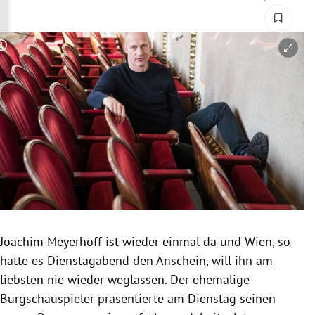
rreich Untermenü
rt Untermenü
Copyright-Hinweis öffnen/schließen
schaft Untermenü
s Untermenü
zeit Untermenü
undheit Untermenü
tur Untermenü
Joachim Meyerhoff ist wieder einmal da und Wien, so
nung Untermenü
hatte es Dienstagabend den Anschein, will ihn am
liebsten nie wieder weglassen. Der ehemalige
lität Untermenü
Burgschauspieler präsentierte am Dienstag seinen