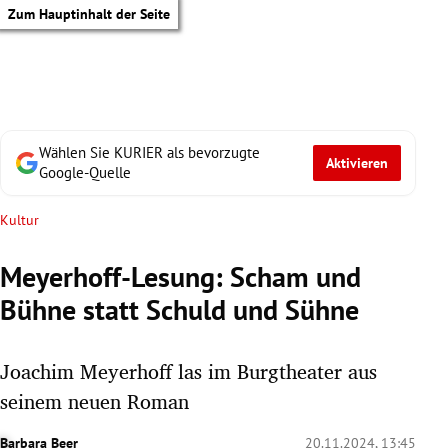
Zum Hauptinhalt der Seite
Wählen Sie KURIER als bevorzugte
Aktivieren
Google-Quelle
Kultur
Meyerhoff-Lesung: Scham und
Bühne statt Schuld und Sühne
Joachim Meyerhoff las im Burgtheater aus
seinem neuen Roman
tik Untermenü
Barbara Beer
20.11.2024, 13:45