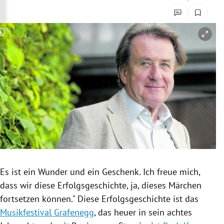
rreich Untermenü
rt Untermenü
Copyright-Hinweis öffnen/schließen
schaft Untermenü
s Untermenü
zeit Untermenü
undheit Untermenü
tur Untermenü
Es ist ein Wunder und ein Geschenk. Ich freue mich,
nung Untermenü
dass wir diese
Erfolgsgeschichte
, ja, dieses Märchen
fortsetzen können." Diese
Erfolgsgeschichte
ist das
lität Untermenü
Musikfestival Grafenegg
, das heuer in sein achtes