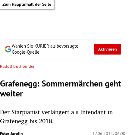
Zum Hauptinhalt der Seite
Wählen Sie KURIER als bevorzugte
Aktivieren
Google-Quelle
Rudolf Buchbinder
Grafenegg: Sommermärchen geht
weiter
Der Starpianist verlängert als Intendant in
Grafenegg bis 2018.
tik Untermenü
Peter Jarolin
17.06.2014, 06:00