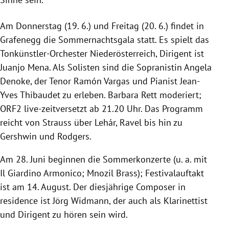
Am Donnerstag (19. 6.) und Freitag (20. 6.) findet in
Grafenegg
die
Sommernachtsgala
statt. Es spielt das
Tonkünstler-Orchester
Niederösterreich
, Dirigent ist
Juanjo Mena
. Als Solisten sind die Sopranistin
Angela
Denoke
, der Tenor
Ramón Vargas
und Pianist
Jean-
Yves Thibaudet
zu erleben.
Barbara Rett
moderiert;
ORF2 live-zeitversetzt ab 21.20 Uhr. Das Programm
reicht von Strauss über Lehár, Ravel bis hin zu
Gershwin und Rodgers.
Am 28. Juni beginnen die Sommerkonzerte (u. a. mit
Il Giardino Armonico; Mnozil Brass); Festivalauftakt
ist am 14. August. Der diesjährige Composer in
residence ist
Jörg Widmann
, der auch als Klarinettist
und Dirigent zu hören sein wird.