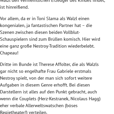
Walzl den vermeintlichen Erzeuger des Kindes findet,
ist hinreißend.
Vor allem, da er in
Toni Slama
als Walzl einen
kongenialen, ja fantastischen Partner hat – die
Szenen zwischen diesen beiden Vollblut-
Schauspielern sind zum Brüllen komisch. Hier wird
eine ganz große Nestroy-Tradition wiederbelebt.
Chapeau!
Dritte im Bunde ist
Therese Affolter
, die als Walzls
gar nicht so engelhafte Frau Gabriele erstmals
Nestroy
spielt, von der man sich sofort weitere
Aufgaben in diesem Genre erhofft. Bei diesen
Darstellern ist alles auf den Punkt gebracht, auch
wenn die Couplets (
Herz-Kestranek
,
Nicolaus Hagg
)
eher verbale Allerweltswatschen (böses
Regietheater!) verteilen.