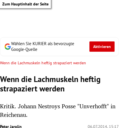
Zum Hauptinhalt der Seite
Wählen Sie KURIER als bevorzugte
Aktivieren
Google-Quelle
Wenn die Lachmuskeln heftig strapaziert werden
Wenn die Lachmuskeln heftig
strapaziert werden
Kritik. Johann Nestroys Posse "Unverhofft" in
Reichenau.
tik Untermenü
Peter Jarolin
06.07.2014, 15:17