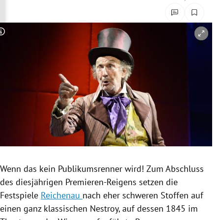
rreich Untermenü
rt Untermenü
Copyright-Hinweis öffnen/schließen
schaft Untermenü
s Untermenü
zeit Untermenü
undheit Untermenü
tur Untermenü
Wenn das kein
Publikumsrenner
wird! Zum Abschluss
nung Untermenü
des diesjährigen Premieren-Reigens setzen die
Festspiele
Reichenau
nach eher schweren Stoffen auf
lität Untermenü
einen ganz klassischen
Nestroy
, auf dessen 1845 im