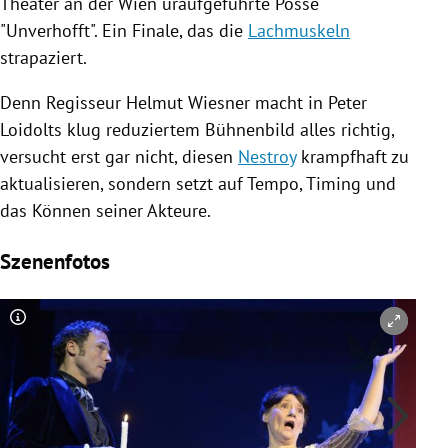
Theater an der Wien
uraufgeführte
Posse
"Unverhofft". Ein Finale, das die
Lachmuskeln
strapaziert.
Denn Regisseur
Helmut Wiesner
macht in
Peter
Loidolts
klug reduziertem Bühnenbild alles richtig,
versucht erst gar nicht, diesen
Nestroy
krampfhaft zu
aktualisieren, sondern setzt auf Tempo, Timing und
das Können seiner Akteure.
Szenenfotos
Copyright-Hinweis öffnen/schließen
Co