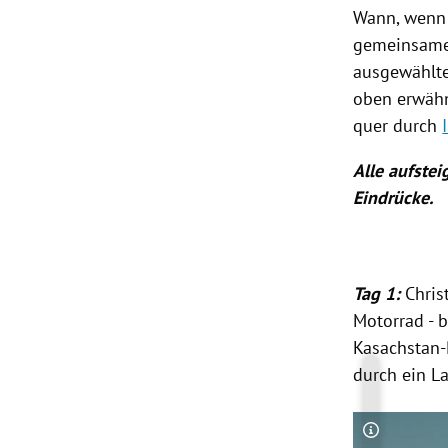
Wann, wenn 
gemeinsamen
ausgewählte
oben erwäh
quer durch
Alle aufstei
Eindrücke.
Tag 1:
Chri
Motorrad
- 
Kasachstan-
durch ein L
Copyright-