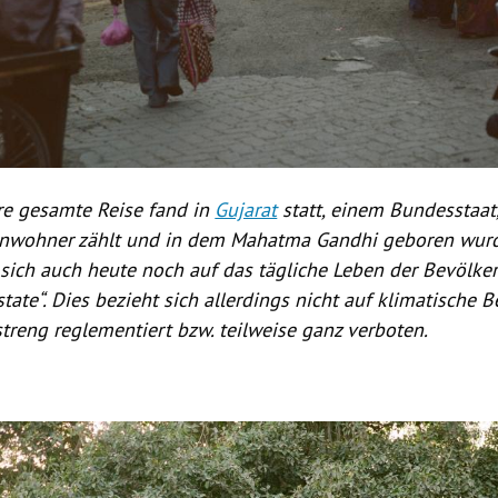
re gesamte
Reise
fand in
Gujarat
statt, einem Bundesstaat
inwohner zählt und in dem Mahatma Gandhi geboren wurde
t sich auch heute noch auf das tägliche Leben der Bevölke
y state“. Dies bezieht sich allerdings nicht auf klimatische
streng reglementiert bzw. teilweise ganz verboten.
Hinweis öffnen/schließen