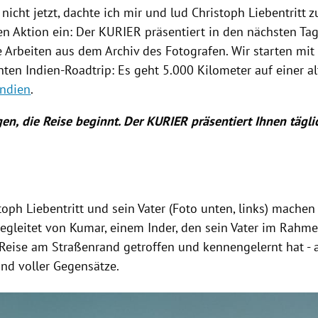
nicht jetzt, dachte ich mir und lud Christoph
Liebentritt
zu
 Aktion ein: Der KURIER präsentiert in den nächsten Ta
 Arbeiten aus dem Archiv des Fotografen. Wir starten mit
nten
Indien-Roadtrip
: Es geht
5.000 Kilometer auf einer al
Indien
.
gen, die
Reise
beginnt.
Der KURIER präsentiert Ihnen tägli
stoph
Liebentritt
und sein Vater (Foto unten, links) machen
begleitet von Kumar, einem Inder, den sein Vater im Rahme
Reise am Straßenrand getroffen und kennengelernt hat - 
and voller Gegensätze.
Hinweis öffnen/schließen