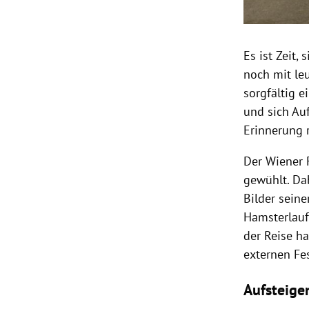
Es ist Zeit,
noch mit le
sorgfältig 
und sich A
Erinnerung r
Der Wiener 
gewühlt.
Da
Bilder seine
Hamsterlauf
der
Reise
hat
externen
Fe
Aufsteige