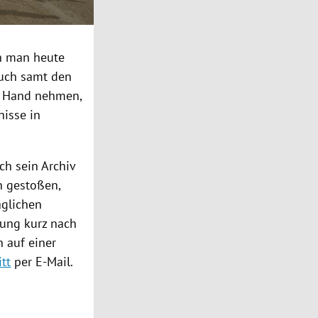
n man heute
buch samt den
ur Hand nehmen,
nisse in
ch sein Archiv
n gestoßen,
äglichen
lung kurz nach
n auf einer
itt
per E-Mail.