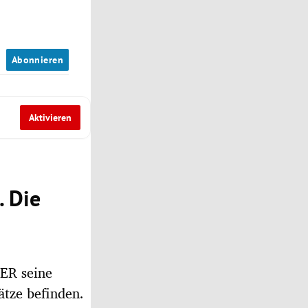
n
Abonnieren
Aktivieren
. Die
IER seine
ätze befinden.