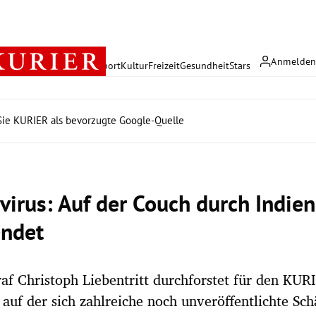
Anmelde
rreich
Politik
Wirtschaft
Sport
Kultur
Freizeit
Gesundheit
Stars
ie KURIER als bevorzugte Google-Quelle
virus: Auf der Couch durch Indien
endet
af Christoph Liebentritt durchforstet für den KUR
, auf der sich zahlreiche noch unveröffentlichte Sch