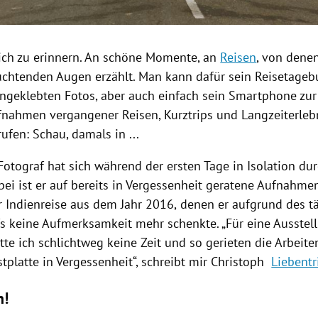
 sich zu erinnern. An schöne Momente, an
Reisen
, von dene
uchtenden Augen erzählt. Man kann dafür sein Reisetage
eingeklebten Fotos, aber auch einfach sein Smartphone z
ufnahmen vergangener
Reisen
, Kurztrips und Langzeiterleb
ufen: Schau, damals in ...
Fotograf hat sich
während der ersten Tage in Isolation dur
bei ist er auf bereits in Vergessenheit geratene Aufnahme
r Indienreise aus dem Jahr 2016,
denen er aufgrund des t
s keine Aufmerksamkeit mehr schenkte. „
Für eine Ausstel
te ich schlichtweg keine Zeit und so gerieten die Arbeite
stplatte
in Vergessenheit“, schreibt mir Christoph
Liebentr
n!