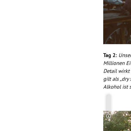
Tag 2:
Unse
Millionen E
Detail wirk
gilt als „dr
Alkohol ist 
Copyright-