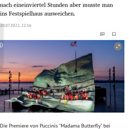
nach eineinviertel Stunden aber musste man
rreich Untermenü
ins Festspielhaus ausweichen.
rt Untermenü
20.07.2022, 22:16
schaft Untermenü
s Untermenü
Copyright-Hinweis öffnen/schließen
zeit Untermenü
undheit Untermenü
tur Untermenü
nung Untermenü
lität Untermenü
Die Premiere von Puccinis "Madama Butterfly" bei