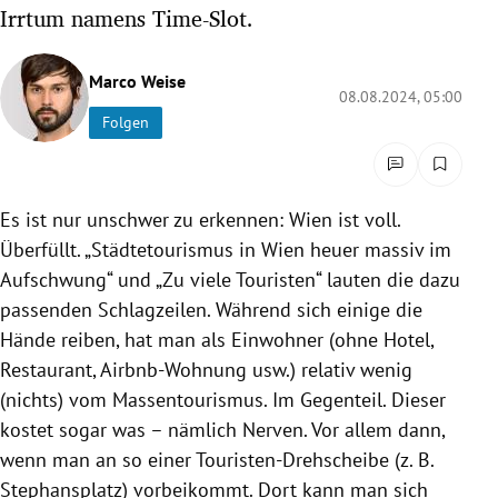
Irrtum namens Time-Slot.
rreich Untermenü
rt Untermenü
Marco Weise
08.08.2024, 05:00
Folgen
schaft Untermenü
s Untermenü
Es ist nur unschwer zu erkennen: Wien ist voll.
zeit Untermenü
Überfüllt. „Städtetourismus in Wien heuer massiv im
Aufschwung“ und „Zu viele Touristen“ lauten die dazu
undheit Untermenü
passenden Schlagzeilen. Während sich einige die
Hände reiben, hat man als Einwohner (ohne Hotel,
tur Untermenü
Restaurant, Airbnb-Wohnung usw.) relativ wenig
nung Untermenü
(nichts) vom Massentourismus. Im Gegenteil. Dieser
kostet sogar was – nämlich Nerven. Vor allem dann,
lität Untermenü
wenn man an so einer Touristen-Drehscheibe (z. B.
Stephansplatz) vorbeikommt. Dort kann man sich