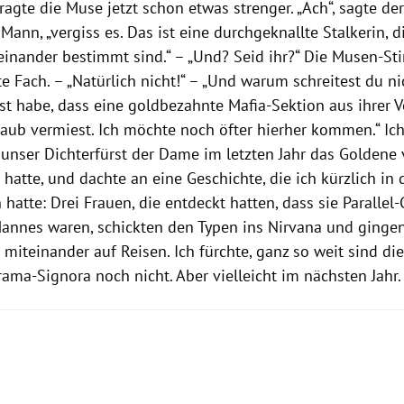
ragte die Muse jetzt schon etwas strenger. „Ach“, sagte der 
Mann, „vergiss es. Das ist eine durchgeknallte Stalkerin, di
reinander bestimmt sind.“ – „Und? Seid ihr?“ Die Musen-St
te Fach. – „Natürlich nicht!“ – „Und warum schreitest du nic
ust habe, dass eine goldbezahnte Mafia-Sektion aus ihrer 
aub vermiest. Ich möchte noch öfter hierher kommen.“ Ic
 unser Dichterfürst der Dame im letzten Jahr das Golden
hatte, und dachte an eine Geschichte, die ich kürzlich in
 hatte: Drei Frauen, die entdeckt hatten, dass sie Parallel
annes waren, schickten den Typen ins Nirvana und ginge
iteinander auf Reisen. Ich fürchte, ganz so weit sind di
rama-Signora noch nicht. Aber vielleicht im nächsten Jahr