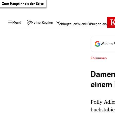
Zum Hauptinhalt der Seite
Menü
Meine Region
Schlagzeilen
Wien
NÖ
Burgenland
Öste
Wählen S
Kolumnen
Damen-
einem
Polly Adl
tik Untermenü
buchstabi
rreich Untermenü