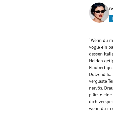
Po
rt Untermenü
schaft Untermenü
s Untermenü
"Wenn du mi
vögle ein p
zeit Untermenü
dessen ital
undheit Untermenü
Helden geti
Flaubert gea
tur Untermenü
Dutzend har
verglaste T
nung Untermenü
nervös. Dra
plärrte eine
lität Untermenü
dich verspei
wenn du in 