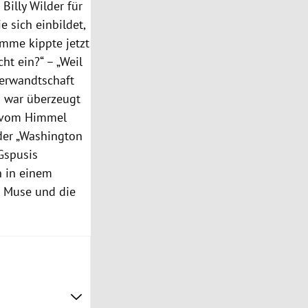
Billy Wilder für
e sich einbildet,
imme kippte jetzt
ht ein?“ – „Weil
Verwandtschaft
h war überzeugt
e vom Himmel
 der „Washington
-Gspusis
n in einem
e Muse und die
.