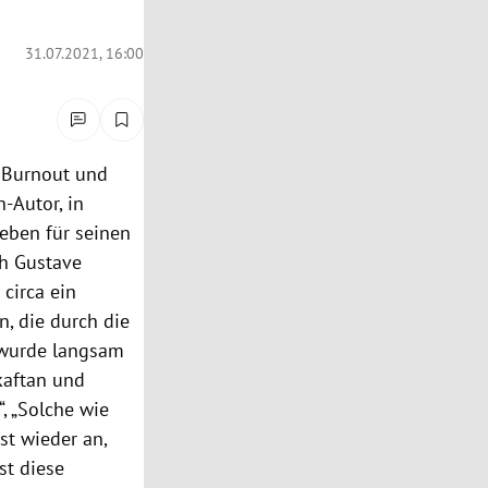
31.07.2021, 16:00
n Burnout und
-Autor, in
eben für seinen
ch Gustave
 circa ein
, die durch die
 wurde langsam
kaftan und
“, „Solche wie
st wieder an,
st diese