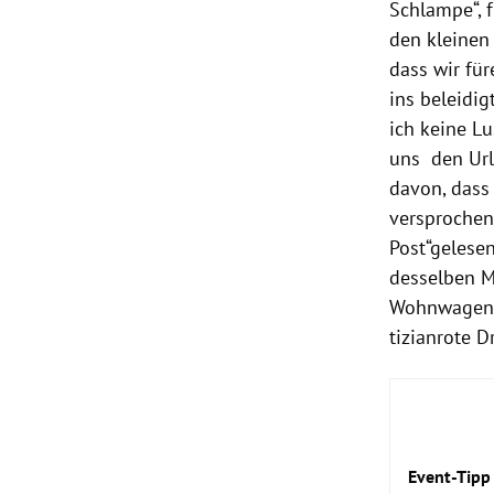
Schlampe“, f
den kleinen 
dass wir fü
ins beleidig
ich keine L
uns den Url
davon, dass
versprochen 
Post“gelesen
desselben M
Wohnwagen m
tizianrote D
Event-Tipp