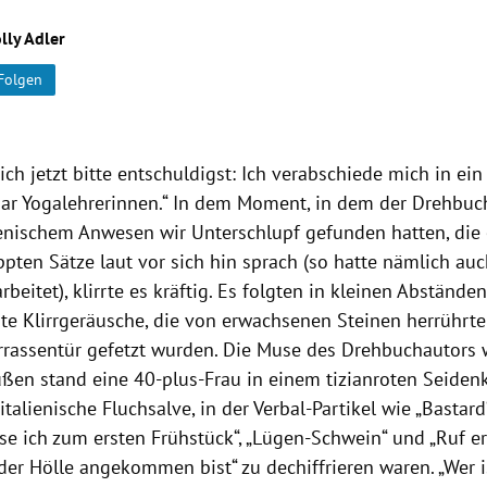
lly Adler
Folgen
ch jetzt bitte entschuldigst: Ich verabschiede mich in ei
aar Yogalehrerinnen.“ In dem Moment, in dem der Drehbuch
ienischem Anwesen wir Unterschlupf gefunden hatten, die 
ppten Sätze laut vor sich hin sprach (so hatte nämlich au
rbeitet), klirrte es kräftig. Es folgten in kleinen Abständen
te Klirrgeräusche, die von erwachsenen Steinen herrührten
errassentür gefetzt wurden. Die Muse des Drehbuchautors
ußen stand eine 40-plus-Frau in einem tizianroten Seiden
 italienische Fluchsalve, in der Verbal-Partikel wie „Bastard
se ich zum ersten Frühstück“, „Lügen-Schwein“ und „Ruf er
der Hölle angekommen bist“ zu dechiffrieren waren. „Wer i