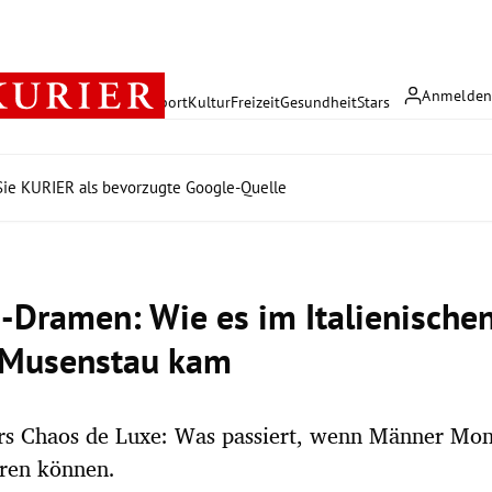
Anmelde
rreich
Politik
Wirtschaft
Sport
Kultur
Freizeit
Gesundheit
Stars
ie KURIER als bevorzugte Google-Quelle
Dramen: Wie es im Italienische
 Musenstau kam
ers Chaos de Luxe: Was passiert, wenn Männer Mo
eren können.