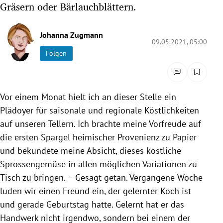
Gräsern oder Bärlauchblättern.
rreich Untermenü
rt Untermenü
Johanna Zugmann
09.05.2021, 05:00
Folgen
schaft Untermenü
s Untermenü
Vor einem Monat hielt ich an dieser Stelle ein
zeit Untermenü
Plädoyer für saisonale und regionale Köstlichkeiten
auf unseren Tellern. Ich brachte meine Vorfreude auf
undheit Untermenü
die ersten Spargel heimischer Provenienz zu Papier
und bekundete meine Absicht, dieses köstliche
tur Untermenü
Sprossengemüse in allen möglichen Variationen zu
Tisch zu bringen. – Gesagt getan. Vergangene Woche
nung Untermenü
luden wir einen Freund ein, der gelernter Koch ist
lität Untermenü
und gerade Geburtstag hatte. Gelernt hat er das
Handwerk nicht irgendwo, sondern bei einem der