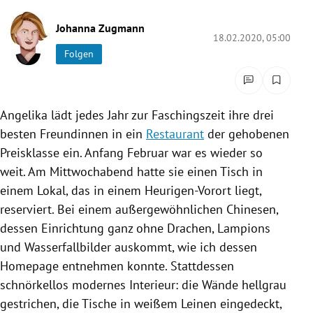
rreich Untermenü
Johanna Zugmann
18.02.2020, 05:00
rt Untermenü
Folgen
schaft Untermenü
Angelika lädt jedes Jahr zur
Faschingszeit
ihre drei
s Untermenü
besten Freundinnen in ein
Restaurant
der gehobenen
zeit Untermenü
Preisklasse ein. Anfang Februar war es wieder so
weit. Am Mittwochabend hatte sie einen Tisch in
undheit Untermenü
einem Lokal, das in einem Heurigen-Vorort liegt,
reserviert. Bei einem außergewöhnlichen Chinesen,
tur Untermenü
dessen Einrichtung ganz ohne Drachen, Lampions
und Wasserfallbilder auskommt, wie ich dessen
nung Untermenü
Homepage entnehmen konnte. Stattdessen
lität Untermenü
schnörkellos modernes Interieur: die Wände hellgrau
gestrichen, die Tische in weißem Leinen eingedeckt,