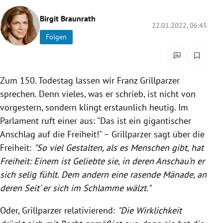
rreich Untermenü
Birgit Braunrath
22.01.2022, 06:45
rt Untermenü
Folgen
schaft Untermenü
Zum 150. Todestag lassen wir Franz Grillparzer
s Untermenü
sprechen. Denn vieles, was er schrieb, ist nicht von
zeit Untermenü
vorgestern, sondern klingt erstaunlich heutig. Im
Parlament ruft einer aus: "Das ist ein gigantischer
undheit Untermenü
Anschlag auf die Freiheit!" – Grillparzer sagt über die
Freiheit:
"So viel Gestalten, als es Menschen gibt, hat
tur Untermenü
Freiheit: Einem ist Geliebte sie, in deren Anschau’n er
sich selig fühlt. Dem andern eine rasende Mänade, an
nung Untermenü
deren Seit’ er sich im Schlamme wälzt."
lität Untermenü
Oder, Grillparzer relativierend:
"Die Wirklichkeit