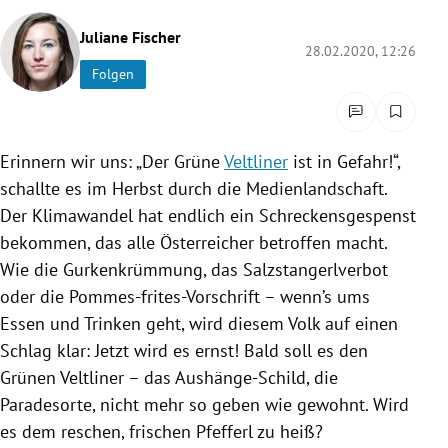
rreich Untermenü
Juliane Fischer
28.02.2020, 12:26
rt Untermenü
Folgen
schaft Untermenü
Erinnern wir uns: „Der
Grüne
Veltliner
ist in Gefahr!“,
s Untermenü
schallte es im Herbst durch die
Medienlandschaft
.
zeit Untermenü
Der Klimawandel hat endlich ein Schreckensgespenst
bekommen, das alle Österreicher betroffen macht.
undheit Untermenü
Wie die Gurkenkrümmung, das Salzstangerlverbot
oder die Pommes-frites-Vorschrift – wenn’s ums
tur Untermenü
Essen und Trinken geht, wird diesem Volk auf einen
Schlag klar: Jetzt wird es ernst! Bald soll es den
nung Untermenü
Grünen
Veltliner
– das Aushänge-Schild, die
Paradesorte, nicht mehr so geben wie gewohnt. Wird
lität Untermenü
es dem reschen, frischen Pfefferl zu heiß?