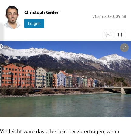
rreich Untermenü
Christoph Geiler
20.03.2020, 09:38
rt Untermenü
Folgen
schaft Untermenü
Copyright-Hinweis öffnen/schließen
s Untermenü
zeit Untermenü
undheit Untermenü
tur Untermenü
nung Untermenü
lität Untermenü
Vielleicht wäre das alles leichter zu ertragen, wenn