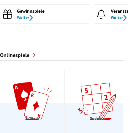
Gewinnspiele
Veranstal
Weiter
Weiter
Onlinespiele
Solitaer
Sudoku