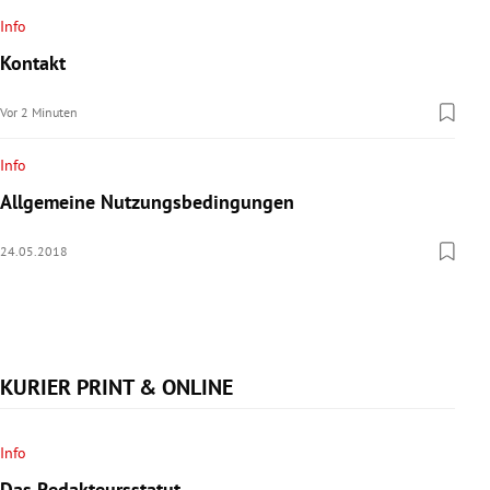
rreich Untermenü
Info
Kontakt
rt Untermenü
Vor 2 Minuten
schaft Untermenü
Info
s Untermenü
Allgemeine Nutzungsbedingungen
zeit Untermenü
24.05.2018
undheit Untermenü
tur Untermenü
KURIER PRINT & ONLINE
nung Untermenü
lität Untermenü
Info
Das Redakteursstatut