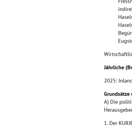
Fress
indire
Hasel
Hasel
Begün
Eugst
Wirtschaftl
Jährliche (
2025: Inlan
Grundsätze 
A) Die poli
Herausgeber
1. Der KURI