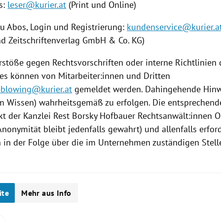
s:
leser@kurier.at
(Print und Online)
zu Abos, Login und Registrierung:
kundenservice@kurier.a
nd Zeitschriftenverlag GmbH & Co. KG)
rstöße gegen Rechtsvorschriften oder interne Richtlinien
s können von Mitarbeiter:innen und Dritten
eblowing@kurier.at
gemeldet werden. Dahingehende Hinw
m Wissen) wahrheitsgemäß zu erfolgen. Die entsprechend
kt der Kanzlei Rest Borsky Hofbauer Rechtsanwält:innen O
nonymität bleibt jedenfalls gewahrt) und allenfalls erfor
n der Folge über die im Unternehmen zuständigen Stelle
ite
Mehr aus Info