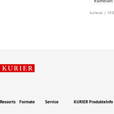
Raiffeisen
kurier.at |
19.
Ressorts
Formate
Service
KURIER Produkte
Info