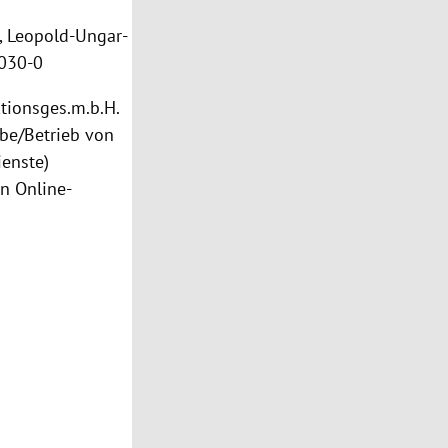
,
Leopold-Ungar-
 9030-0
tionsges.m.b.H.
abe/Betrieb von
ienste)
n Online-