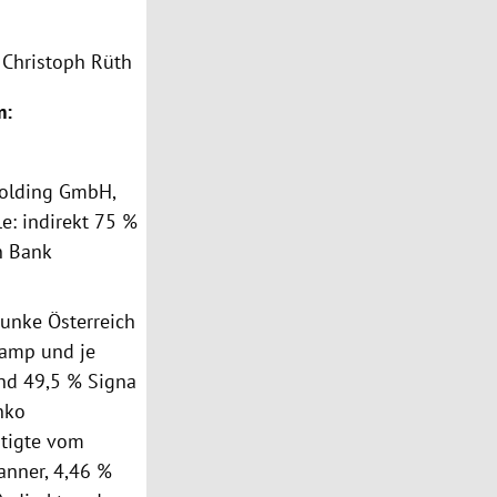
, Christoph Rüth
m:
Holding GmbH,
e: indirekt 75 %
n Bank
unke Österreich
kamp und je
und 49,5 % Signa
nko
stigte vom
anner, 4,46 %