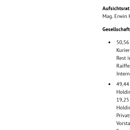
Aufsichtsrat
Mag.
Erwin
Gesellschaf
50,56
Kurie
Rest 
Raiff
Intern
49,44
Holdi
19,25
Holdi
Priva
Vorst