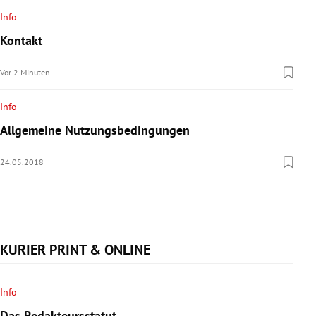
rreich Untermenü
Info
Kontakt
rt Untermenü
Vor 2 Minuten
schaft Untermenü
Info
s Untermenü
Allgemeine Nutzungsbedingungen
zeit Untermenü
24.05.2018
undheit Untermenü
tur Untermenü
KURIER PRINT & ONLINE
nung Untermenü
lität Untermenü
Info
Das Redakteursstatut