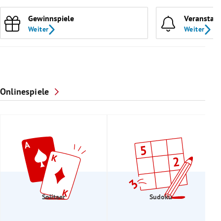
Gewinnspiele
Veranstal
Weiter
Weiter
Onlinespiele
Solitaer
Sudoku