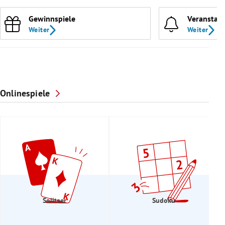
Gewinnspiele
Veranstal
Weiter
Weiter
Onlinespiele
Solitaer
Sudoku