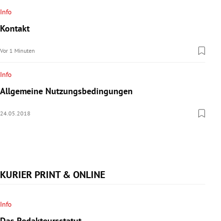
rreich Untermenü
Info
Kontakt
rt Untermenü
Vor 1 Minuten
schaft Untermenü
Info
s Untermenü
Allgemeine Nutzungsbedingungen
zeit Untermenü
24.05.2018
undheit Untermenü
tur Untermenü
KURIER PRINT & ONLINE
nung Untermenü
lität Untermenü
Info
Das Redakteursstatut