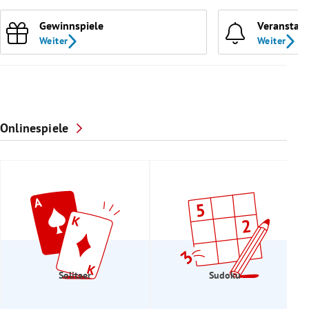
Gewinnspiele
Veranstal
Weiter
Weiter
Onlinespiele
Solitaer
Sudoku