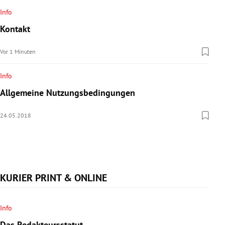
rreich Untermenü
Info
Kontakt
rt Untermenü
Vor 1 Minuten
schaft Untermenü
Info
s Untermenü
Allgemeine Nutzungsbedingungen
zeit Untermenü
24.05.2018
undheit Untermenü
tur Untermenü
KURIER PRINT & ONLINE
nung Untermenü
lität Untermenü
Info
Das Redakteursstatut