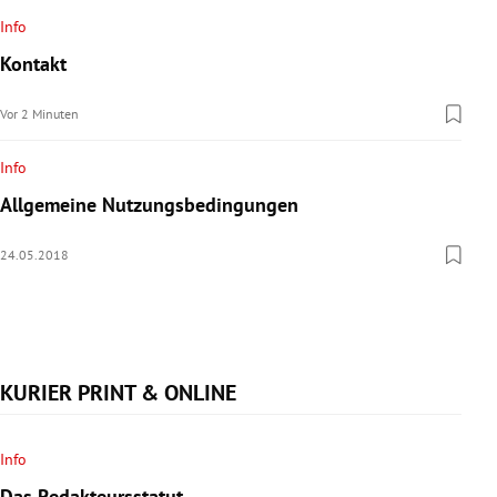
rreich Untermenü
Info
Kontakt
rt Untermenü
Vor 2 Minuten
schaft Untermenü
Info
s Untermenü
Allgemeine Nutzungsbedingungen
zeit Untermenü
24.05.2018
undheit Untermenü
tur Untermenü
KURIER PRINT & ONLINE
nung Untermenü
lität Untermenü
Info
Das Redakteursstatut