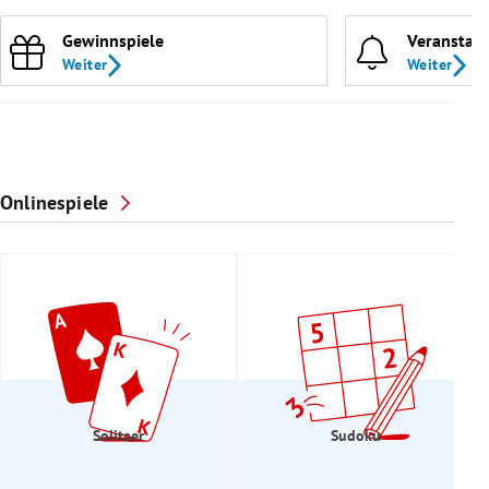
Gewinnspiele
Veranstal
Weiter
Weiter
Onlinespiele
Solitaer
Sudoku