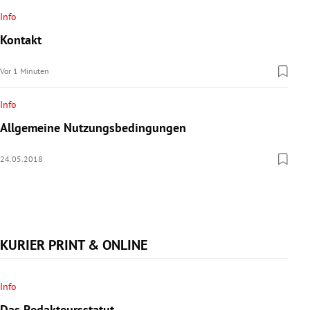
rreich Untermenü
Info
Kontakt
rt Untermenü
Vor 1 Minuten
schaft Untermenü
Info
s Untermenü
Allgemeine Nutzungsbedingungen
zeit Untermenü
24.05.2018
undheit Untermenü
tur Untermenü
KURIER PRINT & ONLINE
nung Untermenü
lität Untermenü
Info
Das Redakteursstatut