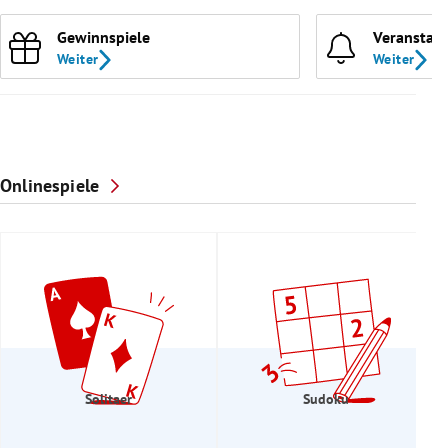
Gewinnspiele
Veranstal
Weiter
Weiter
Onlinespiele
Solitaer
Sudoku