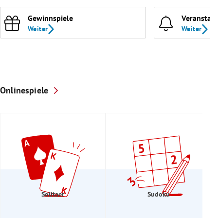
Gewinnspiele
Veranstal
Weiter
Weiter
Onlinespiele
Solitaer
Sudoku