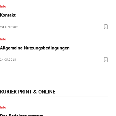
rreich Untermenü
Info
Kontakt
rt Untermenü
Vor 3 Minuten
schaft Untermenü
Info
s Untermenü
Allgemeine Nutzungsbedingungen
zeit Untermenü
24.05.2018
undheit Untermenü
tur Untermenü
KURIER PRINT & ONLINE
nung Untermenü
lität Untermenü
Info
Das Redakteursstatut