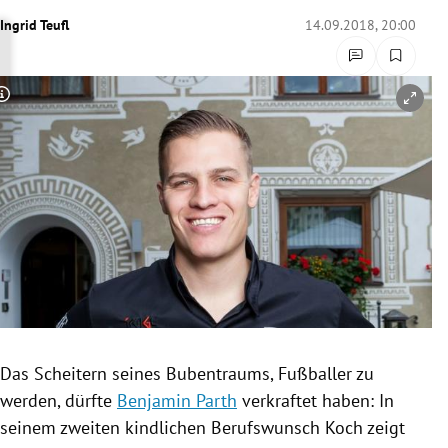
rreich Untermenü
Ingrid Teufl
14.09.2018, 20:00
rt Untermenü
Copyright-Hinweis öffnen/schließen
schaft Untermenü
s Untermenü
zeit Untermenü
undheit Untermenü
tur Untermenü
nung Untermenü
Das Scheitern seines
Bubentraums
, Fußballer zu
werden, dürfte
Benjamin Parth
verkraftet haben: In
lität Untermenü
seinem zweiten kindlichen Berufswunsch Koch zeigt