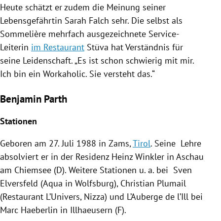
Heute schätzt er zudem die Meinung seiner
Lebensgefährtin
Sarah Falch
sehr. Die selbst als
Sommelière mehrfach ausgezeichnete Service-
Leiterin
im Restaurant
Stüva hat Verständnis für
seine Leidenschaft. „Es ist schon schwierig mit mir.
Ich bin ein Workaholic. Sie versteht das.“
Benjamin Parth
Stationen
Geboren am 27. Juli 1988 in
Zams
,
Tirol
. Seine Lehre
absolviert er in der Residenz
Heinz Winkler
in
Aschau
am
Chiemsee
(D). Weitere Stationen u. a. bei Sven
Elversfeld (Aqua in
Wolfsburg
), Christian Plumail
(
Restaurant
L’Univers,
Nizza
) und L’Auberge de l’Ill bei
Marc Haeberlin
in
Illhaeusern
(F).