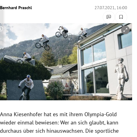
rreich Untermenü
Bernhard Praschl
27.07.2021, 16:00
rt Untermenü
Copyright-Hinweis öffnen/schließen
schaft Untermenü
s Untermenü
zeit Untermenü
undheit Untermenü
tur Untermenü
nung Untermenü
Anna Kiesenhofer hat es mit ihrem Olympia-Gold
wieder einmal bewiesen: Wer an sich glaubt, kann
lität Untermenü
durchaus über sich hinauswachsen. Die sportliche