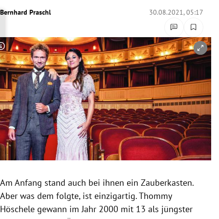
rreich Untermenü
Bernhard Praschl
30.08.2021, 05:17
rt Untermenü
Copyright-Hinweis öffnen/schließen
schaft Untermenü
s Untermenü
zeit Untermenü
undheit Untermenü
tur Untermenü
nung Untermenü
Am Anfang stand auch bei ihnen ein Zauberkasten.
Aber was dem folgte, ist einzigartig. Thommy
lität Untermenü
Höschele gewann im Jahr 2000 mit 13 als jüngster