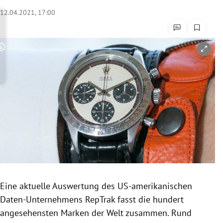
rreich Untermenü
12.04.2021, 17:00
rt Untermenü
Copyright-Hinweis öffnen/schließen
schaft Untermenü
s Untermenü
zeit Untermenü
undheit Untermenü
tur Untermenü
nung Untermenü
Eine aktuelle Auswertung des US-amerikanischen
Daten-Unternehmens RepTrak fasst die hundert
lität Untermenü
angesehensten Marken der Welt zusammen. Rund