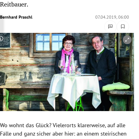
Reitbauer.
rreich Untermenü
Bernhard Praschl
07.04.2019, 06:00
rt Untermenü
schaft Untermenü
Copyright-Hinweis öffnen/schließen
s Untermenü
zeit Untermenü
undheit Untermenü
tur Untermenü
nung Untermenü
Wo wohnt das Glück? Vielerorts klarerweise, auf alle
lität Untermenü
Fälle und ganz sicher aber hier: an einem steirischen