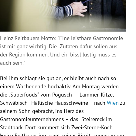
Heinz Reitbauers Motto: "Eine leistbare Gastronomie
ist mir ganz wichtig. Die Zutaten dafür sollen aus
der Region kommen. Und ein bissl lustig muss es
auch sein."
Bei ihm schlägt sie gut an, er bleibt auch nach so
einem Wochenende hochaktiv. Am Montag werden
die „Superfoods“ vom Pogusch – Lämmer, Kitze,
Schwäbisch–Hällische Hausschweine – nach
Wien
zu
seinem Sohn gebracht, ins Herz des
Gastronomieunternehmens – das
Steirereck
im
Stadtpark. Dort kümmert sich Zwei-Sterne-Koch
Heinz Reitbauer
jun. samt seiner Birgit souverän um