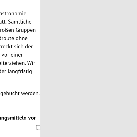
Gastronomie
t. Sämtliche
 großen Gruppen
droute ohne
treckt sich der
 vor einer
iterziehen. Wir
er langfristig
gebucht werden.
ungsmitteln vor