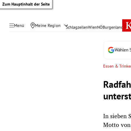
Zum Hauptinhalt der Seite
Menü
Meine Region
Schlagzeilen
Wien
NÖ
Burgenland
Öste
Wählen S
Essen & Trinke
Radfah
unters
In sieben 
tik Untermenü
Motto von 
rreich Untermenü