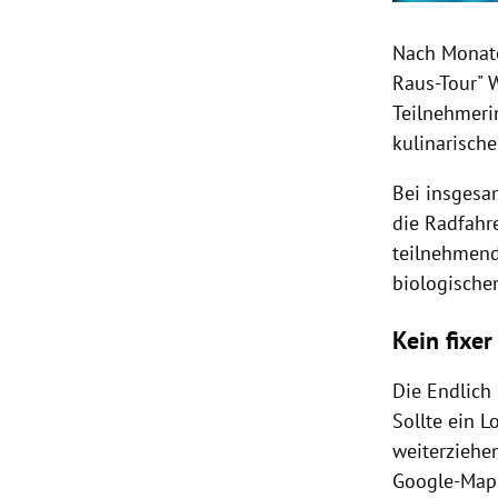
Nach Monate
Raus-Tour" 
Teilnehmeri
kulinarisch
Bei insgesa
die Radfahre
teilnehmend
biologische
Kein fixer
Die Endlich 
Sollte ein L
weiterziehe
Google-Maps