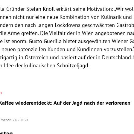
la-Gründer Stefan Knoll erklärt seine Motivation: „Wir wo
nnen nicht nur eine neue Kombination von Kulinarik un
ondern den nach langen Lockdowns geschwächten Gastrobe
 die Arme greifen. Die Vielfalt der in Wien angebotenen n
e ist enorm. Gusto Guerilla bietet ausgewählten Wiener G
h neuen potenziellen Kunden und Kundinnen vorzustellen.“
igartig in Österreich und basiert auf der in Deutschland 
n Idee der kulinarischen Schnitzeljagd.
n
Kaffee wiederentdeckt: Auf der Jagd nach der verlorenen
-Weber
07.05.2021
rtag