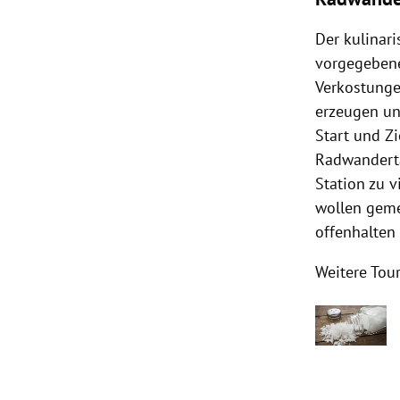
Der kulinar
vorgegeben
Verkostunge
erzeugen un
Start und Zi
Radwanderta
Station zu 
wollen geme
offenhalten 
Weitere Tou