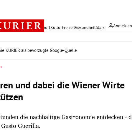
Anmelde
rreich
Politik
Wirtschaft
Sport
Kultur
Freizeit
Gesundheit
Stars
ie KURIER als bevorzugte Google-Quelle
n
ren und dabei die Wiener Wirte
tützen
Stunden die nachhaltige Gastronomie entdecken - da
Gusto Guerilla.