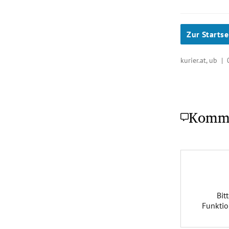
Zur Startse
kurier.at, ub |
Komm