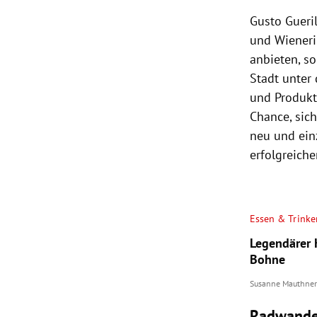
Gusto Gueril
und Wieneri
anbieten, s
Stadt unter
und Produkt
Chance, sic
neu und einz
erfolgreiche
Essen & Trinke
Legendärer 
Bohne
Susanne Mauthner
Radwande