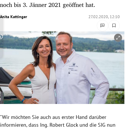
noch bis 3. Jänner 2021 geöffnet hat.
rreich Untermenü
Anita Kattinger
27.02.2020, 12:10
rt Untermenü
schaft Untermenü
Copyright-Hinweis öffnen/schließen
s Untermenü
zeit Untermenü
undheit Untermenü
tur Untermenü
nung Untermenü
lität Untermenü
"Wir möchten Sie auch aus erster Hand darüber
informieren, dass Ing.
Robert Glock
und die SIG nun