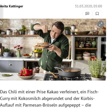
rreich Untermenü
Anita Kattinger
31.03.2020, 05:00
rt Untermenü
Copyright-Hinweis öffnen/schließen
schaft Untermenü
s Untermenü
zeit Untermenü
undheit Untermenü
tur Untermenü
nung Untermenü
Das
Chili
mit einer Prise
Kakao
verfeinert, ein Fisch-
Curry mit Kokosmilch abgerundet und der Kürbis-
lität Untermenü
Auflauf mit Parmesan-Bröseln aufgepeppt – die