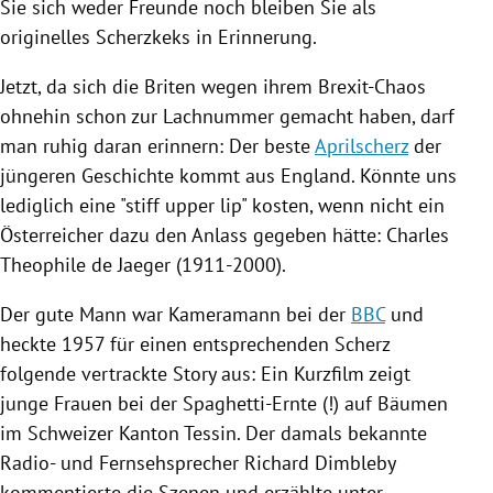
Sie sich weder Freunde noch bleiben Sie als
originelles Scherzkeks in Erinnerung.
Jetzt, da sich die Briten wegen ihrem Brexit-Chaos
ohnehin schon zur Lachnummer gemacht haben, darf
man ruhig daran erinnern: Der beste
Aprilscherz
der
jüngeren Geschichte kommt aus
England
. Könnte uns
lediglich eine "stiff upper lip" kosten, wenn nicht ein
Österreicher dazu den Anlass gegeben hätte:
Charles
Theophile
de Jaeger (1911-2000).
Der gute Mann war Kameramann bei der
BBC
und
heckte 1957 für einen entsprechenden
Scherz
folgende vertrackte Story aus: Ein Kurzfilm zeigt
junge Frauen bei der Spaghetti-Ernte (!) auf Bäumen
im Schweizer Kanton
Tessin
. Der damals bekannte
Radio- und Fernsehsprecher
Richard Dimbleby
kommentierte die Szenen und erzählte unter