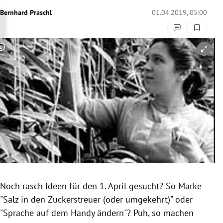
rreich Untermenü
Bernhard Praschl
01.04.2019, 05:00
rt Untermenü
Copyright-Hinweis öffnen/schließen
schaft Untermenü
s Untermenü
zeit Untermenü
undheit Untermenü
tur Untermenü
nung Untermenü
Noch rasch Ideen für den 1. April gesucht? So Marke
"Salz in den
Zuckerstreuer
(oder umgekehrt)" oder
lität Untermenü
"Sprache auf dem Handy ändern"? Puh, so machen