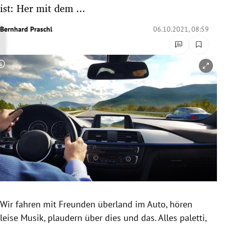
ist: Her mit dem ...
rreich Untermenü
Bernhard Praschl
06.10.2021, 08:59
rt Untermenü
schaft Untermenü
Copyright-Hinweis öffnen/schließen
s Untermenü
zeit Untermenü
undheit Untermenü
tur Untermenü
nung Untermenü
lität Untermenü
Wir fahren mit Freunden überland im Auto, hören
leise Musik, plaudern über dies und das. Alles paletti,