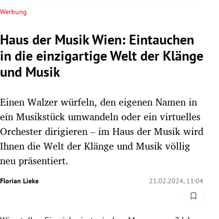
rreich Untermenü
Werbung
rt Untermenü
Haus der Musik Wien: Eintauchen
in die einzigartige Welt der Klänge
schaft Untermenü
und Musik
s Untermenü
Einen Walzer würfeln, den eigenen Namen in
zeit Untermenü
ein Musikstück umwandeln oder ein virtuelles
undheit Untermenü
Orchester dirigieren – im Haus der Musik wird
Ihnen die Welt der Klänge und Musik völlig
tur Untermenü
neu präsentiert.
nung Untermenü
Florian Lieke
21.02.2024, 11:04
lität Untermenü