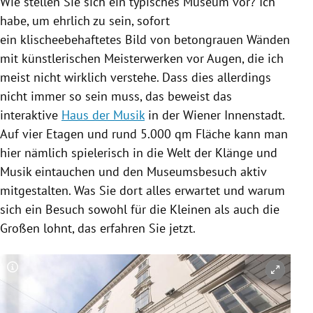
Wie stellen Sie sich ein typisches Museum vor? Ich
habe, um ehrlich zu sein, sofort
ein
klischeebehaftetes Bild von betongrauen Wänden
mit künstlerischen Meisterwerken vor Augen, die ich
meist nicht wirklich verstehe.
Dass dies allerdings
nicht immer so sein muss, das beweist das
interaktive
Haus der Musik
in der Wiener Innenstadt.
Auf vier Etagen und rund 5.000 qm Fläche kann man
hier nämlich spielerisch in die Welt der Klänge und
Musik eintauchen und den Museumsbesuch aktiv
mitgestalten.
Was Sie dort alles erwartet und warum
sich ein Besuch sowohl für die Kleinen als auch die
Großen lohnt, das erfahren Sie jetzt.
Copyright-Hinweis öffnen/schließen
Co