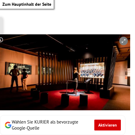
Zum Hauptinhalt der Seite
Copyright-Hinweis öffnen/schließen
Wählen Sie KURIER als bevorzugte
Aktivieren
tik Untermenü
Google-Quelle