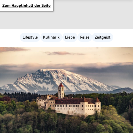
Zum Hauptinhalt der Seite
Lifestyle
Kulinarik
Liebe
Reise
Zeitgeist
itik Untermenü