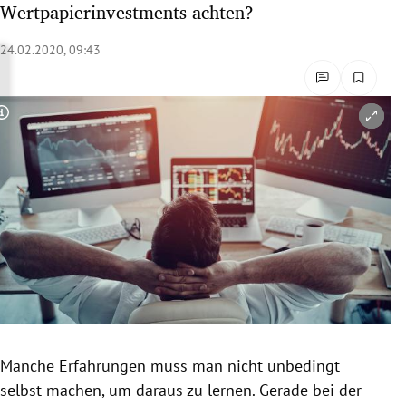
Wertpapierinvestments achten?
rreich Untermenü
24.02.2020, 09:43
rt Untermenü
schaft Untermenü
Copyright-Hinweis öffnen/schließen
s Untermenü
zeit Untermenü
undheit Untermenü
tur Untermenü
nung Untermenü
Manche Erfahrungen muss man nicht unbedingt
lität Untermenü
selbst machen, um daraus zu lernen. Gerade bei der